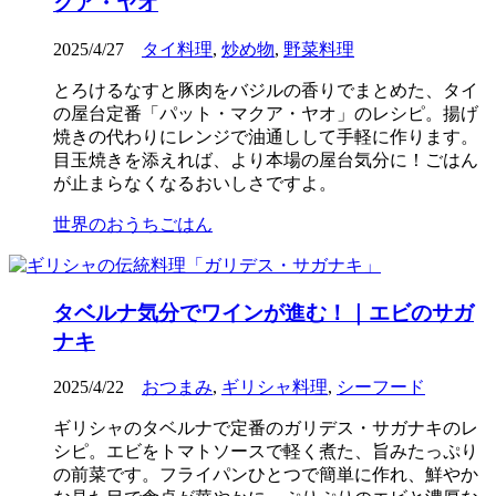
クア・ヤオ
2025/4/27
タイ料理
,
炒め物
,
野菜料理
とろけるなすと豚肉をバジルの香りでまとめた、タイ
の屋台定番「パット・マクア・ヤオ」のレシピ。揚げ
焼きの代わりにレンジで油通しして手軽に作ります。
目玉焼きを添えれば、より本場の屋台気分に！ごはん
が止まらなくなるおいしさですよ。
世界のおうちごはん
タベルナ気分でワインが進む！｜エビのサガ
ナキ
2025/4/22
おつまみ
,
ギリシャ料理
,
シーフード
ギリシャのタベルナで定番のガリデス・サガナキのレ
シピ。エビをトマトソースで軽く煮た、旨みたっぷり
の前菜です。フライパンひとつで簡単に作れ、鮮やか