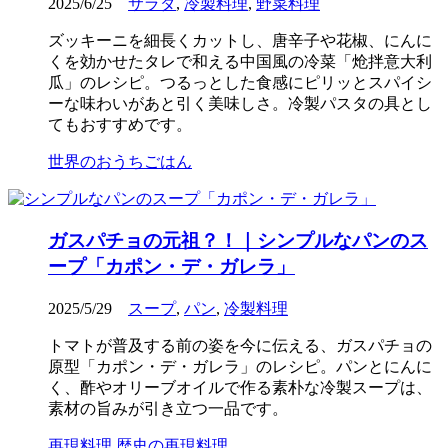
2025/6/25
サラダ
,
冷製料理
,
野菜料理
ズッキーニを細長くカットし、唐辛子や花椒、にんに
くを効かせたタレで和える中国風の冷菜「炝拌意大利
瓜」のレシピ。つるっとした食感にピリッとスパイシ
ーな味わいがあと引く美味しさ。冷製パスタの具とし
てもおすすめです。
世界のおうちごはん
ガスパチョの元祖？！｜シンプルなパンのス
ープ「カポン・デ・ガレラ」
2025/5/29
スープ
,
パン
,
冷製料理
トマトが普及する前の姿を今に伝える、ガスパチョの
原型「カポン・デ・ガレラ」のレシピ。パンとにんに
く、酢やオリーブオイルで作る素朴な冷製スープは、
素材の旨みが引き立つ一品です。
再現料理
歴史の再現料理