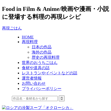
Food in Film & Anime/映画や漫画・小説
に登場する料理の再現レシピ
再現ごはん
HOME
再現料理
日本の作品
海外の作品
歴史の再現料理
世界のおうちごはん
食材や道具の話
レストランやイベントなどの話
運営者情報
お問い合わせ
プライバシーポリシー