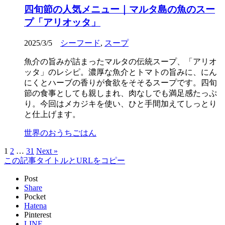
四旬節の人気メニュー｜マルタ島の魚のスー
プ「アリオッタ」
2025/3/5
シーフード
,
スープ
魚介の旨みが詰まったマルタの伝統スープ、「アリオ
ッタ」のレシピ。濃厚な魚介とトマトの旨みに、にん
にくとハーブの香りが食欲をそそるスープです。四旬
節の食事としても親しまれ、肉なしでも満足感たっぷ
り。今回はメカジキを使い、ひと手間加えてしっとり
と仕上げます。
世界のおうちごはん
1
2
…
31
Next »
この記事タイトルとURLをコピー
Post
Share
Pocket
Hatena
Pinterest
LINE