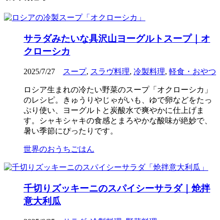
サラダみたいな具沢山ヨーグルトスープ｜オ
クローシカ
2025/7/27
スープ
,
スラヴ料理
,
冷製料理
,
軽食・おやつ
ロシア生まれの冷たい野菜のスープ「オクローシカ」
のレシピ。きゅうりやじゃがいも、ゆで卵などをたっ
ぷり使い、ヨーグルトと炭酸水で爽やかに仕上げま
す。シャキシャキの食感とまろやかな酸味が絶妙で、
暑い季節にぴったりです。
世界のおうちごはん
千切りズッキーニのスパイシーサラダ｜炝拌
意大利瓜