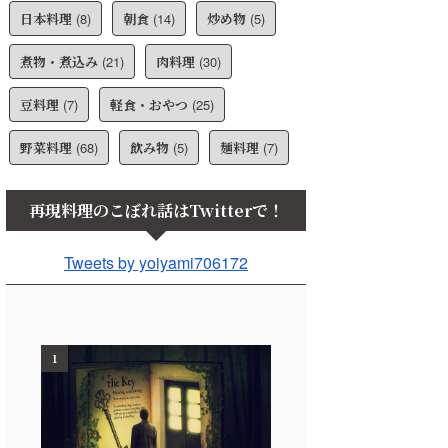
日本料理
(8)
朝食
(14)
炒め物
(5)
煮物・煮込み
(21)
肉料理
(30)
豆料理
(7)
軽食・おやつ
(25)
野菜料理
(68)
飲み物
(5)
麺料理
(7)
再現料理のこぼれ話はTwitterで！
Tweets by yoiyami706172
1