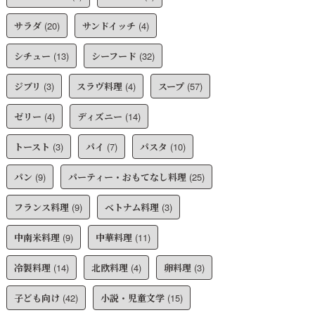
サラダ
(20)
サンドイッチ
(4)
シチュー
(13)
シーフード
(32)
ジブリ
(3)
スラヴ料理
(4)
スープ
(57)
ゼリー
(4)
ディズニー
(14)
トースト
(3)
パイ
(7)
パスタ
(10)
パン
(9)
パーティー・おもてなし料理
(25)
フランス料理
(9)
ベトナム料理
(3)
中南米料理
(9)
中華料理
(11)
冷製料理
(14)
北欧料理
(4)
卵料理
(3)
子ども向け
(42)
小説・児童文学
(15)