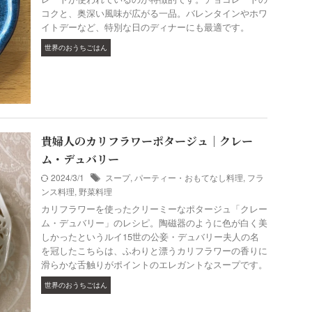
コクと、奥深い風味が広がる一品。バレンタインやホワ
イトデーなど、特別な日のディナーにも最適です。
世界のおうちごはん
貴婦人のカリフラワーポタージュ｜クレー
ム・デュバリー
2024/3/1
スープ
,
パーティー・おもてなし料理
,
フラ
ンス料理
,
野菜料理
カリフラワーを使ったクリーミーなポタージュ「クレー
ム・デュバリー」のレシピ。陶磁器のように色が白く美
しかったというルイ15世の公妾・デュバリー夫人の名
を冠したこちらは、ふわりと漂うカリフラワーの香りに
滑らかな舌触りがポイントのエレガントなスープです。
世界のおうちごはん