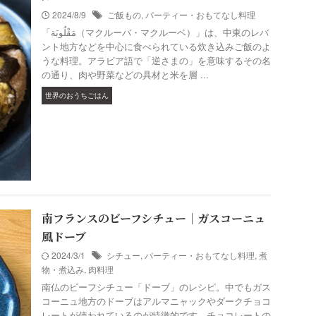
2024/8/9
ご飯もの
,
パーティー・おもてなし料理
「مَقْلُوبَة‎（マクルーバ・マクルーベ）」は、中東のレバ
ント地方などを中心に食べられている炊き込みご飯のよ
うな料理。アラビア語で「逆さまの」を意味するその名
の通り、肉や野菜などの具材と米を層 ...
世界のおうちごはん
南フランスのビーフシチュー｜ガスコーニュ
風ドーブ
2024/3/1
シチュー
,
パーティー・おもてなし料理
,
煮
物・煮込み
,
肉料理
南仏のビーフシチュー「ドーブ」のレシピ。中でもガス
コーニュ地方のドーブはアルマニャックやダークチョコ
レートが使われているのが特徴的です。チョコレートの