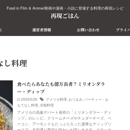
Food in Film & Anime/映画や漫画・小説に登場する料理の再現レシピ
再現ごはん
E
運営者情報
お問い合わせ
プライ
なし料理
食べたらあなたも億万長者？ミリオンダラ
ー・ディップ
2025/5/29
アメリカ料理
,
おつまみ
,
パーティー・お
もてなし料理
,
冷製料理
アメリカの高級デパート発祥の「ミリオンダラー・ディ
ップ」のレシピ。クリームチーズやチェダーチーズ、ベ
ーコン、アーモンドもたっぷり入った濃厚なディップソ
ースで、名前通り贅沢な味わいが楽しめます。クラッカ