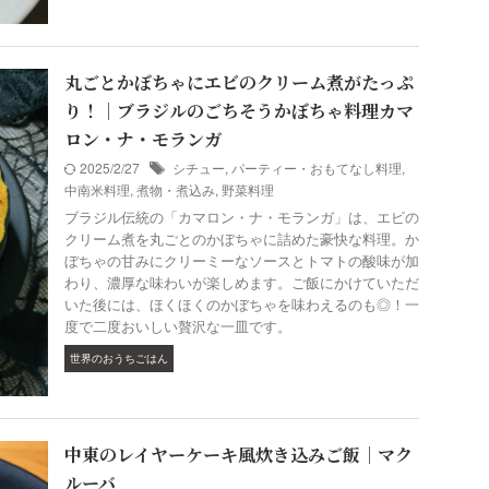
丸ごとかぼちゃにエビのクリーム煮がたっぷ
り！｜ブラジルのごちそうかぼちゃ料理カマ
ロン・ナ・モランガ
2025/2/27
シチュー
,
パーティー・おもてなし料理
,
中南米料理
,
煮物・煮込み
,
野菜料理
ブラジル伝統の「カマロン・ナ・モランガ」は、エビの
クリーム煮を丸ごとのかぼちゃに詰めた豪快な料理。か
ぼちゃの甘みにクリーミーなソースとトマトの酸味が加
わり、濃厚な味わいが楽しめます。ご飯にかけていただ
いた後には、ほくほくのかぼちゃを味わえるのも◎！一
度で二度おいしい贅沢な一皿です。
世界のおうちごはん
中東のレイヤーケーキ風炊き込みご飯｜マク
ルーバ