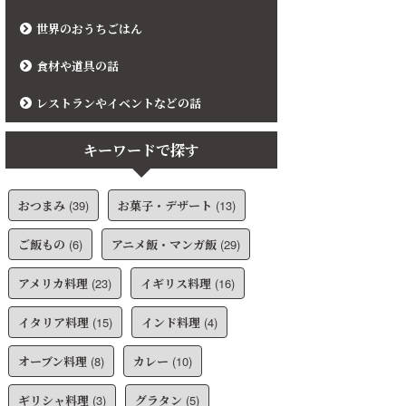
世界のおうちごはん
食材や道具の話
レストランやイベントなどの話
キーワードで探す
おつまみ
(39)
お菓子・デザート
(13)
ご飯もの
(6)
アニメ飯・マンガ飯
(29)
アメリカ料理
(23)
イギリス料理
(16)
イタリア料理
(15)
インド料理
(4)
オーブン料理
(8)
カレー
(10)
ギリシャ料理
(3)
グラタン
(5)