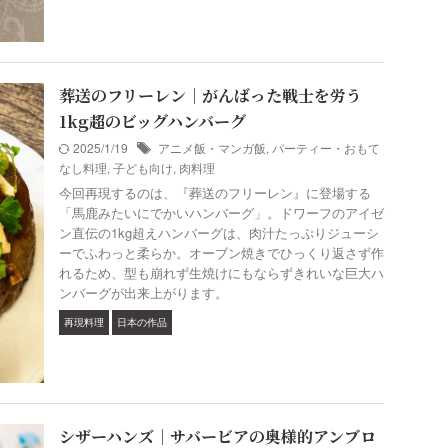
葬送のフリーレン｜がんばった戦士を労う
1kg超のビッグハンバーグ
2025/1/19
アニメ飯・マンガ飯
,
パーティー・おもて
なし料理
,
子ども向け
,
肉料理
今回再現するのは、『葬送のフリーレン』に登場する
「馬鹿みたいにでかいハンバーグ」。ドワーフのアイゼ
ン直伝の1kg超えハンバーグは、肉汁たっぷりジューシ
ーでふわっと柔らか。オーブン焼きでひっくり返さず作
れるため、型も崩れず生焼けにもならずきれいな巨大ハ
ンバーグが出来上がります。
再現料理
日本の作品
シザーハンズ｜サバービアの奥様的アンブロ