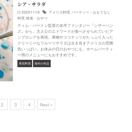
シア・サラダ
2023/11/16
アメリカ料理
,
パーティー・おもてなし
料理
,
軽食・おやつ
ティム・バートン監督の名作ファンタジー『シザーハン
ズ』から、主人公のエドワードが食べさせられていたア
ンブロシアを再現。果物やココナッツがたっぷり入った
クリーミーなフルーツサラダは古き良きアメリカの雰囲
気いっぱい。お休みの日のおやつにも、ホームパーティ
ー用のメニューにもおすすめです。
再現料理
海外の作品
2
3
4
Next »