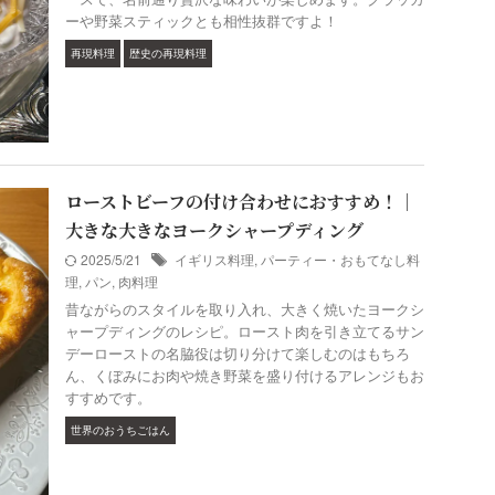
ーや野菜スティックとも相性抜群ですよ！
再現料理
歴史の再現料理
ローストビーフの付け合わせにおすすめ！｜
大きな大きなヨークシャープディング
2025/5/21
イギリス料理
,
パーティー・おもてなし料
理
,
パン
,
肉料理
昔ながらのスタイルを取り入れ、大きく焼いたヨークシ
ャープディングのレシピ。ロースト肉を引き立てるサン
デーローストの名脇役は切り分けて楽しむのはもちろ
ん、くぼみにお肉や焼き野菜を盛り付けるアレンジもお
すすめです。
世界のおうちごはん