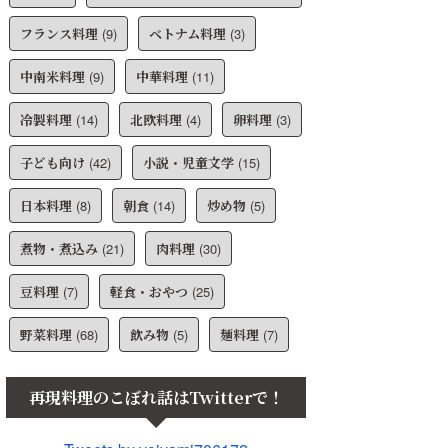
フランス料理
(9)
ベトナム料理
(3)
中南米料理
(9)
中華料理
(11)
冷製料理
(14)
北欧料理
(4)
卵料理
(3)
子ども向け
(42)
小説・児童文学
(15)
日本料理
(8)
朝食
(14)
炒め物
(5)
煮物・煮込み
(21)
肉料理
(30)
豆料理
(7)
軽食・おやつ
(25)
野菜料理
(68)
飲み物
(5)
麺料理
(7)
再現料理のこぼれ話はTwitterで！