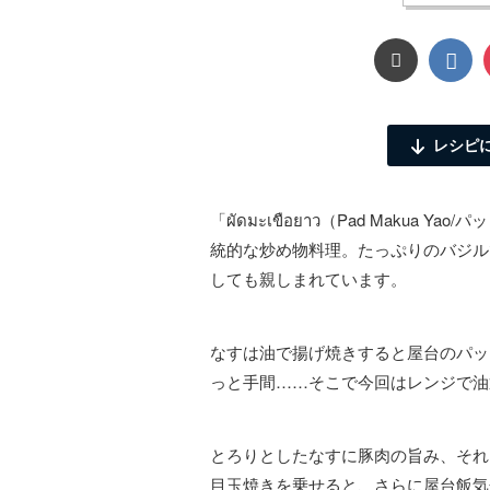
レシピ
「ผัดมะเขือยาว（Pad Maku
統的な炒め物料理。たっぷりのバジル
しても親しまれています。
なすは油で揚げ焼きすると屋台のパッ
っと手間……そこで今回はレンジで油
とろりとしたなすに豚肉の旨み、それ
目玉焼きを乗せると、さらに屋台飯気