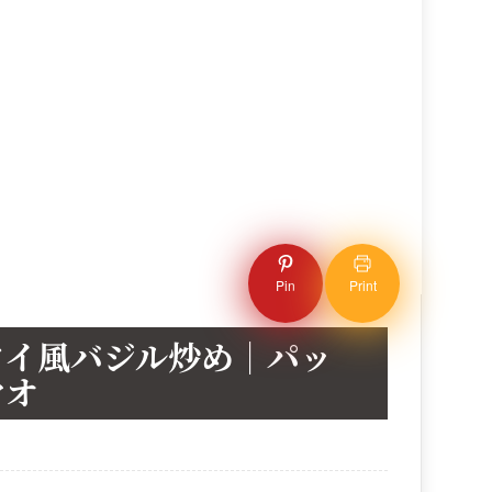
Pin
Print
タイ風バジル炒め｜パッ
ヤオ