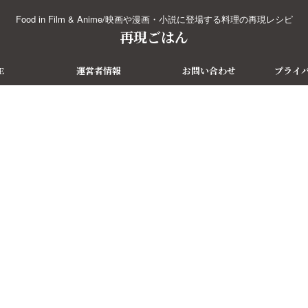
Food in Film & Anime/映画や漫画・小説に登場する料理の再現レシピ
再現ごはん
E
運営者情報
お問い合わせ
プライ