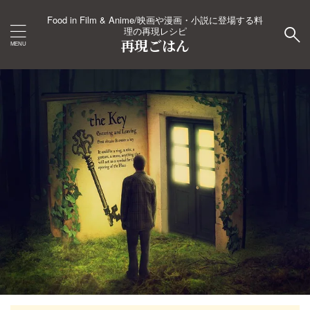
Food in Film & Anime/映画や漫画・小説に登場する料
理の再現レシピ
再現ごはん