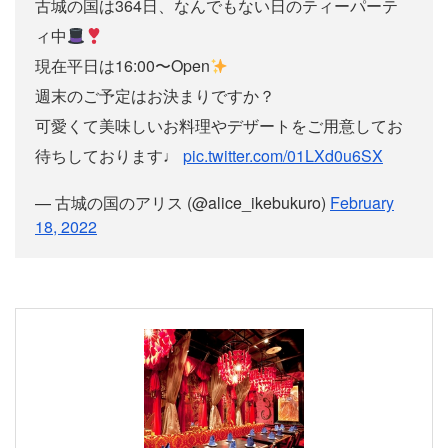
古城の国は364日、なんでもない日のティーパーテ
ィ中
現在平日は16:00〜Open
週末のご予定はお決まりですか？
可愛くて美味しいお料理やデザートをご用意してお
待ちしております♩
pic.twitter.com/01LXd0u6SX
— 古城の国のアリス (@alice_ikebukuro)
February
18, 2022