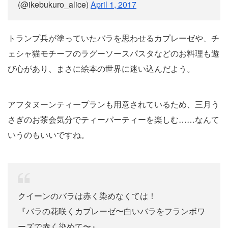
(@ikebukuro_alice)
April 1, 2017
トランプ兵が塗っていたバラを思わせるカプレーゼや、チ
ェシャ猫モチーフのラグーソースパスタなどのお料理も遊
び心があり、まさに絵本の世界に迷い込んだよう。
アフタヌーンティープランも用意されているため、三月う
さぎのお茶会気分でティーパーティーを楽しむ……なんて
いうのもいいですね。
クイーンのバラは赤く染めなくては！
『バラの花咲くカプレーゼ〜白いバラをフランボワ
ーズで赤く染めて〜』