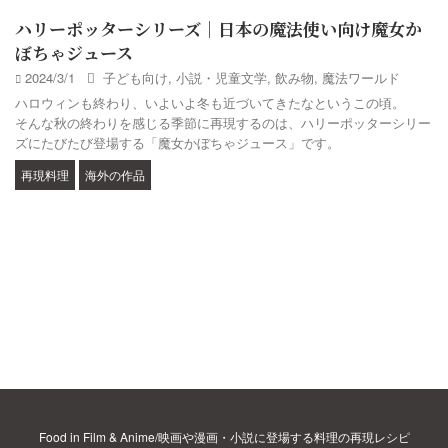
ハリーポッターシリーズ｜日本の魔法使い向け魔女か
ぼちゃジュース
2024/3/1
子ども向け
,
小説・児童文学
,
飲み物
,
魔法ワールド
ハロウィンも終わり、いよいよ冬も近づいてきたなというこの頃。
そんな秋の終わりを感じる季節に再現するのは、ハリーポッターシリー
ズにたびたび登場する「魔女かぼちゃジュース」です。
再現料理
海外の作品
Food in Film & Anime/映画や漫画・小説に登場する料理の再現レシピ