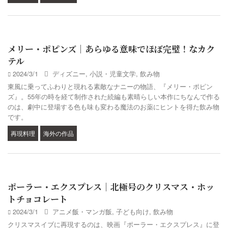
メリー・ポピンズ｜あらゆる意味でほぼ完璧！なカク
テル
2024/3/1
ディズニー
,
小説・児童文学
,
飲み物
東風に乗ってふわりと現れる素敵なナニーの物語、『メリー・ポピン
ズ』。55年の時を経て制作された続編も素晴らしい本作にちなんで作る
のは、劇中に登場する色も味も変わる魔法のお薬にヒントを得た飲み物
です。
再現料理
海外の作品
ポーラー・エクスプレス｜北極号のクリスマス・ホッ
トチョコレート
2024/3/1
アニメ飯・マンガ飯
,
子ども向け
,
飲み物
クリスマスイブに再現するのは、映画『ポーラー・エクスプレス』に登