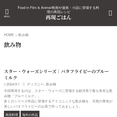
Food in Film & Anime/映画や漫画・小説に登場する料
理の再現レシピ
再現ごはん
HOME
>
飲み物
飲み物
スター・ウォーズシリーズ｜バタフライピーのブルー
ミルク
2024/3/1
ディズニー
,
飲み物
今回再現するのは、スター・ウォーズに登場する銀河系で最も有名な飲
み物「ブルーミルク」。
多くのシリーズ作品に登場するアイコニックな飲み物を、天然の青色が
美しいバタフライピーのお茶で作ってみましょう。
再現料理
海外の作品