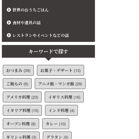
世界のおうちごはん
食材や道具の話
レストランやイベントなどの話
キーワードで探す
おつまみ
(39)
お菓子・デザート
(13)
ご飯もの
(6)
アニメ飯・マンガ飯
(29)
アメリカ料理
(23)
イギリス料理
(16)
イタリア料理
(15)
インド料理
(4)
オーブン料理
(8)
カレー
(10)
ギリシャ料理
(3)
グラタン
(5)