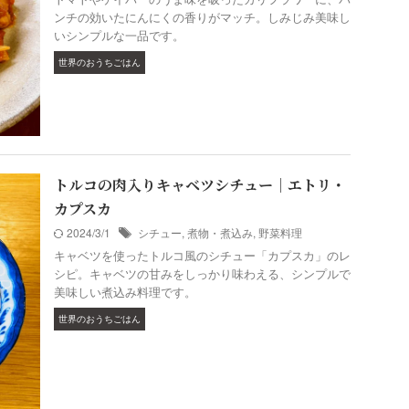
ンチの効いたにんにくの香りがマッチ。しみじみ美味し
いシンプルな一品です。
世界のおうちごはん
トルコの肉入りキャベツシチュー｜エトリ・
カプスカ
2024/3/1
シチュー
,
煮物・煮込み
,
野菜料理
キャベツを使ったトルコ風のシチュー「カプスカ」のレ
シピ。キャベツの甘みをしっかり味わえる、シンプルで
美味しい煮込み料理です。
世界のおうちごはん