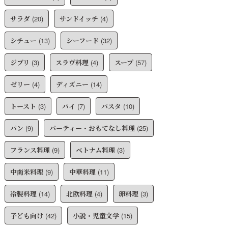
サラダ
(20)
サンドイッチ
(4)
シチュー
(13)
シーフード
(32)
ジブリ
(3)
スラヴ料理
(4)
スープ
(57)
ゼリー
(4)
ディズニー
(14)
トースト
(3)
パイ
(7)
パスタ
(10)
パン
(9)
パーティー・おもてなし料理
(25)
フランス料理
(9)
ベトナム料理
(3)
中南米料理
(9)
中華料理
(11)
冷製料理
(14)
北欧料理
(4)
卵料理
(3)
子ども向け
(42)
小説・児童文学
(15)