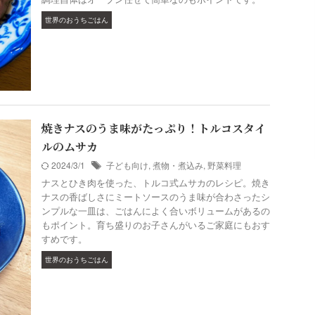
世界のおうちごはん
焼きナスのうま味がたっぷり！トルコスタイ
ルのムサカ
2024/3/1
子ども向け
,
煮物・煮込み
,
野菜料理
ナスとひき肉を使った、トルコ式ムサカのレシピ。焼き
ナスの香ばしさにミートソースのうま味が合わさったシ
ンプルな一皿は、ごはんによく合いボリュームがあるの
もポイント。育ち盛りのお子さんがいるご家庭にもおす
すめです。
世界のおうちごはん