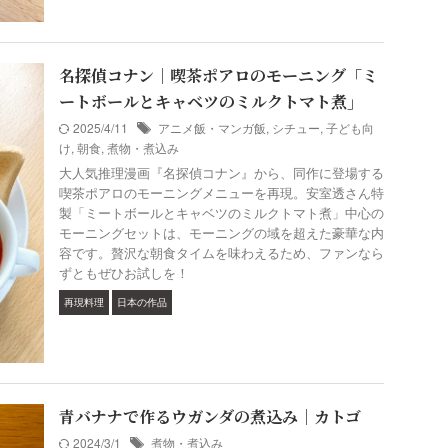
名探偵コナン｜喫茶ポアロのモーニング「ミ
ートボールとキャベツのミルクトマト煮」
2025/4/11
アニメ飯・マンガ飯
,
シチュー
,
子ども向
け
,
朝食
,
煮物・煮込み
大人気推理漫画『名探偵コナン』から、同作に登場する
喫茶ポアロのモーニングメニューを再現。安室透さん特
製「ミートボールとキャベツのミルクトマト煮」中心の
モーニングセットは、モーニングの域を超えた豪華な内
容です。贅沢な朝食タイムを味わえるため、ファンなら
ずともぜひお試しを！
再現料理
日本の作品
青バナナで作るウガンダの煮込み｜カトゴ
2024/3/1
煮物・煮込み