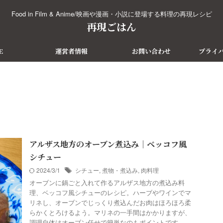
Food in Film & Anime/映画や漫画・小説に登場する料理の再現レシピ
再現ごはん
E
運営者情報
お問い合わせ
プライ
アルザス地方のオーブン煮込み｜ベッコフ風
シチュー
2024/3/1
シチュー
,
煮物・煮込み
,
肉料理
オーブンに鍋ごと入れて作るアルザス地方の煮込み料
理、ベッコフ風シチューのレシピ。ハーブやワインでマ
リネし、オーブンでじっくり煮込んだお肉はほろほろ柔
らかくとろけるよう。マリネの一手間はかかりますが、
調理自体はオーブン任せで簡単なのもポイントです。