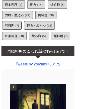
日本料理
(8)
朝食
(14)
炒め物
(5)
煮物・煮込み
(21)
肉料理
(30)
豆料理
(7)
軽食・おやつ
(25)
野菜料理
(68)
飲み物
(5)
麺料理
(7)
再現料理のこぼれ話はTwitterで！
Tweets by yoiyami706172
1