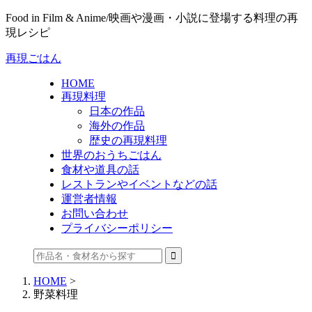
Food in Film & Anime/映画や漫画・小説に登場する料理の再
現レシピ
再現ごはん
HOME
再現料理
日本の作品
海外の作品
歴史の再現料理
世界のおうちごはん
食材や道具の話
レストランやイベントなどの話
運営者情報
お問い合わせ
プライバシーポリシー
HOME
>
野菜料理