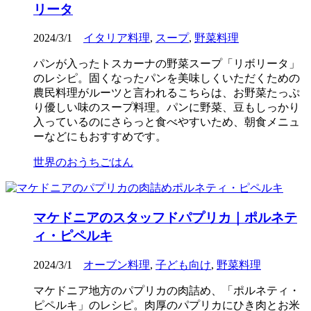
リータ
2024/3/1
イタリア料理
,
スープ
,
野菜料理
パンが入ったトスカーナの野菜スープ「リボリータ」
のレシピ。固くなったパンを美味しくいただくための
農民料理がルーツと言われるこちらは、お野菜たっぷ
り優しい味のスープ料理。パンに野菜、豆もしっかり
入っているのにさらっと食べやすいため、朝食メニュ
ーなどにもおすすめです。
世界のおうちごはん
マケドニアのスタッフドパプリカ｜ポルネテ
ィ・ピペルキ
2024/3/1
オーブン料理
,
子ども向け
,
野菜料理
マケドニア地方のパプリカの肉詰め、「ポルネティ・
ピペルキ」のレシピ。肉厚のパプリカにひき肉とお米