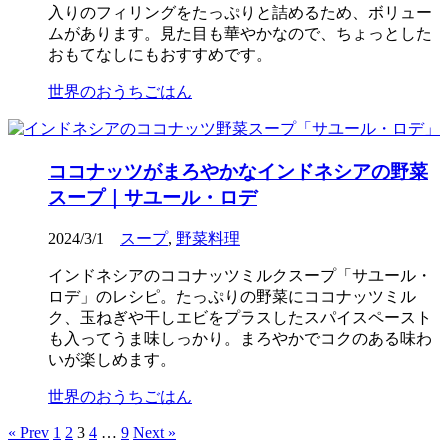
入りのフィリングをたっぷりと詰めるため、ボリュー
ムがあります。見た目も華やかなので、ちょっとした
おもてなしにもおすすめです。
世界のおうちごはん
ココナッツがまろやかなインドネシアの野菜
スープ｜サユール・ロデ
2024/3/1
スープ
,
野菜料理
インドネシアのココナッツミルクスープ「サユール・
ロデ」のレシピ。たっぷりの野菜にココナッツミル
ク、玉ねぎや干しエビをプラスしたスパイスペースト
も入ってうま味しっかり。まろやかでコクのある味わ
いが楽しめます。
世界のおうちごはん
« Prev
1
2
3
4
…
9
Next »