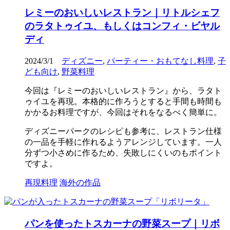
レミーのおいしいレストラン｜リトルシェフ
のラタトゥイユ、もしくはコンフィ・ビヤル
ディ
2024/3/1
ディズニー
,
パーティー・おもてなし料理
,
子
ども向け
,
野菜料理
今回は『レミーのおいしいレストラン』から、ラタト
ゥイユを再現。本格的に作ろうとすると手間も時間も
かかるお料理ですが、今回はそれをなるべく簡単に。
ディズニーパークのレシピも参考に、レストラン仕様
の一品を手軽に作れるようアレンジしています。一人
分ずつ小さめに作るため、失敗しにくいのもポイント
ですよ。
再現料理
海外の作品
パンを使ったトスカーナの野菜スープ｜リボ