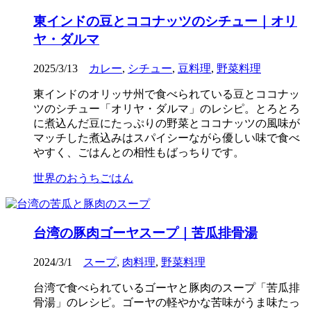
東インドの豆とココナッツのシチュー｜オリ
ヤ・ダルマ
2025/3/13
カレー
,
シチュー
,
豆料理
,
野菜料理
東インドのオリッサ州で食べられている豆とココナッ
ツのシチュー「オリヤ・ダルマ」のレシピ。とろとろ
に煮込んだ豆にたっぷりの野菜とココナッツの風味が
マッチした煮込みはスパイシーながら優しい味で食べ
やすく、ごはんとの相性もばっちりです。
世界のおうちごはん
台湾の豚肉ゴーヤスープ｜苦瓜排骨湯
2024/3/1
スープ
,
肉料理
,
野菜料理
台湾で食べられているゴーヤと豚肉のスープ「苦瓜排
骨湯」のレシピ。ゴーヤの軽やかな苦味がうま味たっ