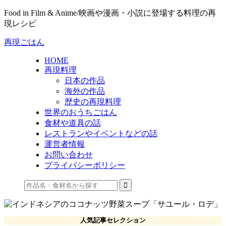
Food in Film & Anime/映画や漫画・小説に登場する料理の再
現レシピ
再現ごはん
HOME
再現料理
日本の作品
海外の作品
歴史の再現料理
世界のおうちごはん
食材や道具の話
レストランやイベントなどの話
運営者情報
お問い合わせ
プライバシーポリシー
人気記事セレクション