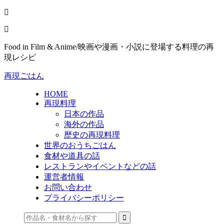
Food in Film & Anime/映画や漫画・小説に登場する料理の再
現レシピ
再現ごはん
HOME
再現料理
日本の作品
海外の作品
歴史の再現料理
世界のおうちごはん
食材や道具の話
レストランやイベントなどの話
運営者情報
お問い合わせ
プライバシーポリシー