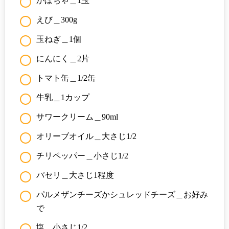
かぼちゃ＿1玉
えび＿300g
玉ねぎ＿1個
にんにく＿2片
トマト缶＿1/2缶
牛乳＿1カップ
サワークリーム＿90ml
オリーブオイル＿大さじ1/2
チリペッパー＿小さじ1/2
パセリ＿大さじ1程度
パルメザンチーズかシュレッドチーズ＿お好み
で
塩＿小さじ1/2