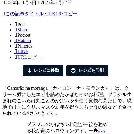
2024年11月3日
2025年2月27日
この記事タイトルとURLをコピー
Post
Share
Pocket
Hatena
Pinterest
LINE
URLコピー
レシピに移動
レシピを印刷
「Camarão na moranga（カマロン・ナ・モランガ）」は、ク
リーム煮にしたエビを詰めたかぼちゃのお料理。ブラジル生
まれのこちらは丸ごとのかぼちゃを使う豪快な見た目で、現
地では主にクリスマスや新年を祝うごちそうの席などで食べ
られているのだそうです。
ブラジルのかぼちゃ料理が主役を務め
る我が家のハロウィンディナー🎃
#お