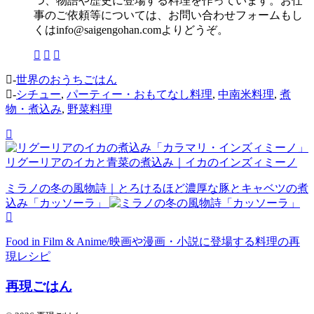
つ、物語や歴史に登場する料理を作っています。お仕
事のご依頼等については、お問い合わせフォームもし
くはinfo@saigengohan.comよりどうぞ。
-
世界のおうちごはん
-
シチュー
,
パーティー・おもてなし料理
,
中南米料理
,
煮
物・煮込み
,
野菜料理
リグーリアのイカと青菜の煮込み｜イカのインズィミーノ
ミラノの冬の風物詩｜とろけるほど濃厚な豚とキャベツの煮
込み「カッソーラ」
Food in Film & Anime/映画や漫画・小説に登場する料理の再
現レシピ
再現ごはん