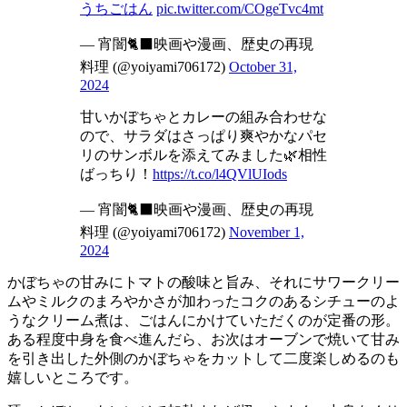
うちごはん
pic.twitter.com/COgeTvc4mt
— 宵闇🐈‍⬛映画や漫画、歴史の再現
料理 (@yoiyami706172)
October 31,
2024
甘いかぼちゃとカレーの組み合わせな
ので、サラダはさっぱり爽やかなパセ
リのサンボルを添えてみました🌿相性
ばっちり！
https://t.co/l4QVlUIods
— 宵闇🐈‍⬛映画や漫画、歴史の再現
料理 (@yoiyami706172)
November 1,
2024
かぼちゃの甘みにトマトの酸味と旨み、それにサワークリー
ムやミルクのまろやかさが加わったコクのあるシチューのよ
うなクリーム煮は、ごはんにかけていただくのが定番の形。
ある程度中身を食べ進んだら、お次はオーブンで焼いて甘み
を引き出した外側のかぼちゃをカットして二度楽しめるのも
嬉しいところです。