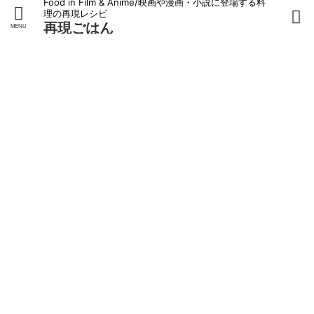
Food in Film & Anime/映画や漫画・小説に登場する料
理の再現レシピ
再現ごはん