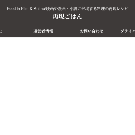
Food in Film & Anime/映画や漫画・小説に登場する料理の再現レシピ
再現ごはん
E
運営者情報
お問い合わせ
プライ