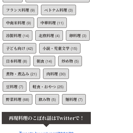
フランス料理
(9)
ベトナム料理
(3)
中南米料理
(9)
中華料理
(11)
冷製料理
(14)
北欧料理
(4)
卵料理
(3)
子ども向け
(42)
小説・児童文学
(15)
日本料理
(8)
朝食
(14)
炒め物
(5)
煮物・煮込み
(21)
肉料理
(30)
豆料理
(7)
軽食・おやつ
(25)
野菜料理
(68)
飲み物
(5)
麺料理
(7)
再現料理のこぼれ話はTwitterで！