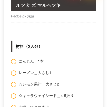
ルフカ ズ マルヘフキ
Recipe by 宵闇
材料（2人分）
にんじん＿1本
レーズン＿大さじ1
☆レモン果汁＿大さじ2
☆キャラウェイシード＿4-5振り
☆塩＿ひとつまみ