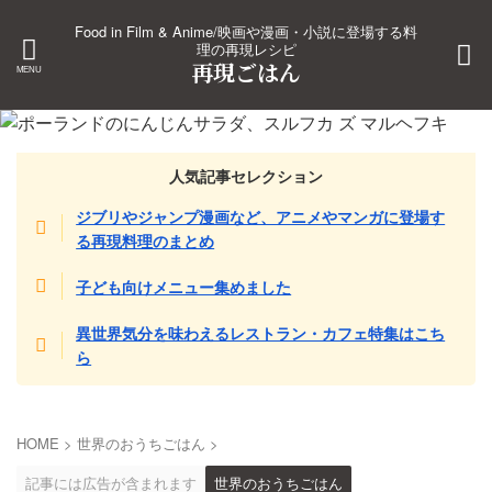
Food in Film & Anime/映画や漫画・小説に登場する料
理の再現レシピ
再現ごはん
人気記事セレクション
ジブリやジャンプ漫画など、アニメやマンガに登場す
る再現料理のまとめ
子ども向けメニュー集めました
異世界気分を味わえるレストラン・カフェ特集はこち
ら
HOME
>
世界のおうちごはん
>
記事には広告が含まれます
世界のおうちごはん