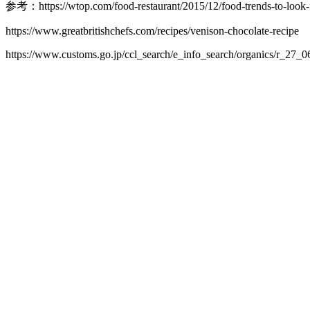
参考：https://wtop.com/food-restaurant/2015/12/food-trends-to-look-
https://www.greatbritishchefs.com/recipes/venison-chocolate-recipe
https://www.customs.go.jp/ccl_search/e_info_search/organics/r_27_0