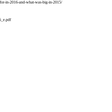
for-in-2016-and-what-was-big-in-2015/
6_e.pdf