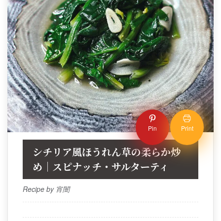
Pin
Print
シチリア風ほうれん草の柔らか炒
め｜スピナッチ・サルターティ
Recipe by 宵闇