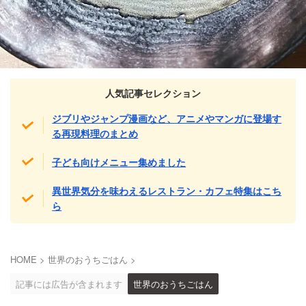
人気記事セレクション
ジブリやジャンプ漫画など、アニメやマンガに登場す
る再現料理のまとめ
子ども向けメニュー集めました
異世界気分を味わえるレストラン・カフェ特集はこち
ら
HOME
>
世界のおうちごはん
>
記事には広告が含まれます
世界のおうちごはん