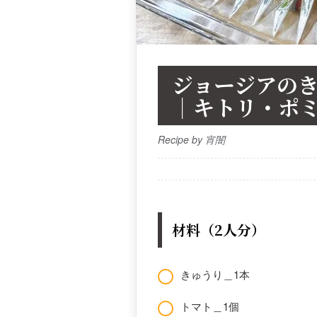
ジョージアの
｜キトリ・ポ
Recipe by 宵闇
材料（2人分）
きゅうり＿1本
トマト＿1個