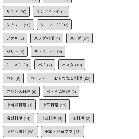
サラダ
(20)
サンドイッチ
(4)
シチュー
(13)
シーフード
(32)
ジブリ
(3)
スラヴ料理
(4)
スープ
(57)
ゼリー
(4)
ディズニー
(14)
トースト
(3)
パイ
(7)
パスタ
(10)
パン
(9)
パーティー・おもてなし料理
(25)
フランス料理
(9)
ベトナム料理
(3)
中南米料理
(9)
中華料理
(11)
冷製料理
(14)
北欧料理
(4)
卵料理
(3)
子ども向け
(42)
小説・児童文学
(15)