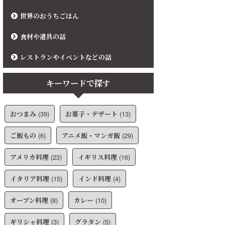
世界のおうちごはん
食材や道具の話
レストランやイベントなどの話
キーワードで探す
おつまみ
(39)
お菓子・デザート
(13)
ご飯もの
(6)
アニメ飯・マンガ飯
(29)
アメリカ料理
(23)
イギリス料理
(16)
イタリア料理
(15)
インド料理
(4)
オーブン料理
(8)
カレー
(10)
ギリシャ料理
(3)
グラタン
(5)