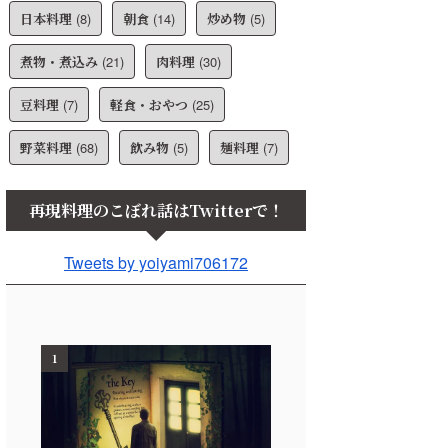
日本料理
(8)
朝食
(14)
炒め物
(5)
煮物・煮込み
(21)
肉料理
(30)
豆料理
(7)
軽食・おやつ
(25)
野菜料理
(68)
飲み物
(5)
麺料理
(7)
再現料理のこぼれ話はTwitterで！
Tweets by yoiyami706172
1