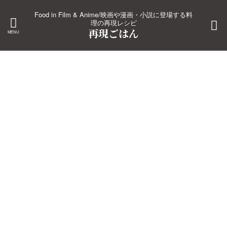
Food in Film & Anime/映画や漫画・小説に登場する料
理の再現レシピ
再現ごはん