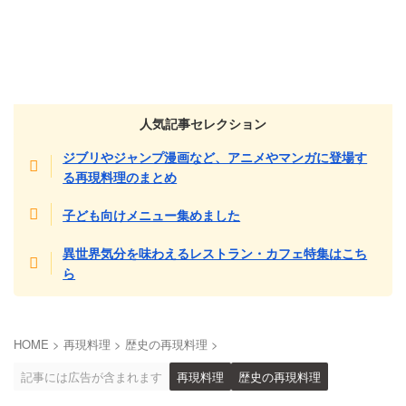
人気記事セレクション
ジブリやジャンプ漫画など、アニメやマンガに登場す
る再現料理のまとめ
子ども向けメニュー集めました
異世界気分を味わえるレストラン・カフェ特集はこち
ら
HOME
>
再現料理
>
歴史の再現料理
>
記事には広告が含まれます
再現料理
歴史の再現料理