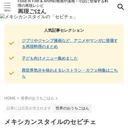
Food in Film & Anime/映画や漫画・小説に登場する料
理の再現レシピ
再現ごはん
人気記事セレクション
ジブリやジャンプ漫画など、アニメやマンガに登場す
る再現料理のまとめ
子ども向けメニュー集めました
異世界気分を味わえるレストラン・カフェ特集はこち
ら
HOME
>
世界のおうちごはん
>
記事には広告が含まれます
世界のおうちごはん
メキシカンスタイルのセビチェ