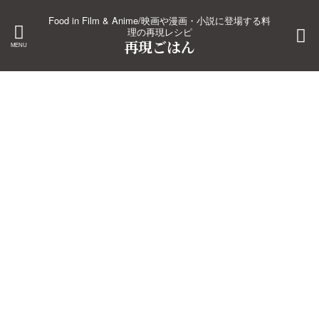
Food in Film & Anime/映画や漫画・小説に登場する料
理の再現レシピ
再現ごはん