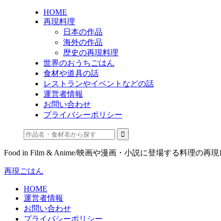
HOME
再現料理
日本の作品
海外の作品
歴史の再現料理
世界のおうちごはん
食材や道具の話
レストランやイベントなどの話
運営者情報
お問い合わせ
プライバシーポリシー
Food in Film & Anime/映画や漫画・小説に登場する料理の再
再現ごはん
HOME
運営者情報
お問い合わせ
プライバシーポリシー