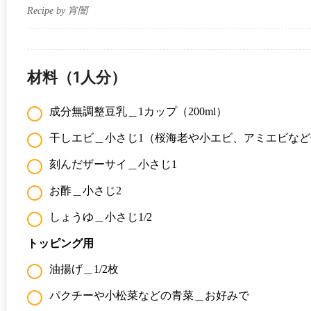
Recipe by 宵闇
材料（1人分）
成分無調整豆乳＿1カップ（200ml）
干しエビ＿小さじ1（桜海老や小エビ、アミエビなど
刻んだザーサイ＿小さじ1
お酢＿小さじ2
しょうゆ＿小さじ1/2
トッピング用
油揚げ＿1/2枚
パクチーや小松菜などの青菜＿お好みで