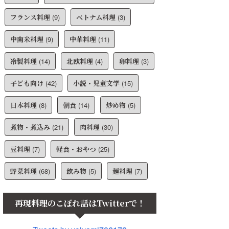
フランス料理
(9)
ベトナム料理
(3)
中南米料理
(9)
中華料理
(11)
冷製料理
(14)
北欧料理
(4)
卵料理
(3)
子ども向け
(42)
小説・児童文学
(15)
日本料理
(8)
朝食
(14)
炒め物
(5)
煮物・煮込み
(21)
肉料理
(30)
豆料理
(7)
軽食・おやつ
(25)
野菜料理
(68)
飲み物
(5)
麺料理
(7)
再現料理のこぼれ話はTwitterで！