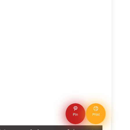
Pin
Print