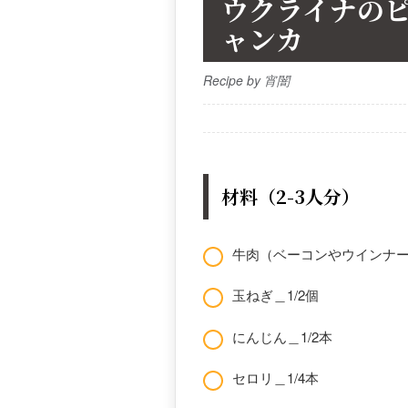
ウクライナの
ャンカ
Recipe by 宵闇
材料（2-3人分）
牛肉（ベーコンやウインナーを
玉ねぎ＿1/2個
にんじん＿1/2本
セロリ＿1/4本