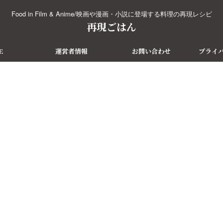
Food in Film & Anime/映画や漫画・小説に登場する料理の再現レシピ
再現ごはん
E
運営者情報
お問い合わせ
プライ