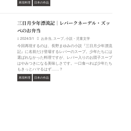
再現料理
日本の作品
三日月少年漂流記｜レバークネーデル・ズッ
ペのお弁当
2024/3/1
お弁当
,
スープ
,
小説・児童文学
今回再現するのは、長野まゆみの小説『三日月少年漂流
記』に名前だけ登場するレバーのスープ。少年たちには
選ばれなかった料理ですが、レバー入りのお団子スープ
はやみつきになる美味しさです。一口食べれば少年たち
もきっとハマるはず……？
再現料理
日本の作品