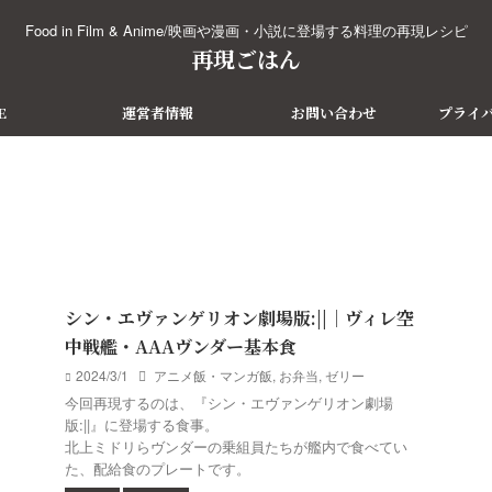
Food in Film & Anime/映画や漫画・小説に登場する料理の再現レシピ
再現ごはん
E
運営者情報
お問い合わせ
プライ
シン・エヴァンゲリオン劇場版:||｜ヴィレ空
中戦艦・AAAヴンダー基本食
2024/3/1
アニメ飯・マンガ飯
,
お弁当
,
ゼリー
今回再現するのは、『シン・エヴァンゲリオン劇場
版:||』に登場する食事。
北上ミドリらヴンダーの乗組員たちが艦内で食べてい
た、配給食のプレートです。