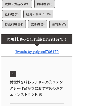
煮物・煮込み
(21)
肉料理
(30)
豆料理
(7)
軽食・おやつ
(25)
野菜料理
(68)
飲み物
(5)
麺料理
(7)
再現料理のこぼれ話はTwitterで！
Tweets by yoiyami706172
1
異世界を味わうシリーズ①ファン
タジー作品好きにおすすめのカフ
ェ・レストラン10選