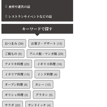
食材や道具の話
レストランやイベントなどの話
キーワードで探す
おつまみ
(39)
お菓子・デザート
(13)
ご飯もの
(6)
アニメ飯・マンガ飯
(29)
アメリカ料理
(23)
イギリス料理
(16)
イタリア料理
(15)
インド料理
(4)
オーブン料理
(8)
カレー
(10)
ギリシャ料理
(3)
グラタン
(5)
サラダ
(20)
サンドイッチ
(4)