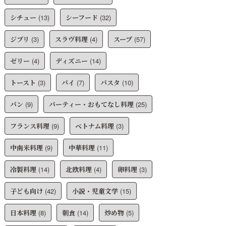
シチュー
(13)
シーフード
(32)
ジブリ
(3)
スラヴ料理
(4)
スープ
(57)
ゼリー
(4)
ディズニー
(14)
トースト
(3)
パイ
(7)
パスタ
(10)
パン
(9)
パーティー・おもてなし料理
(25)
フランス料理
(9)
ベトナム料理
(3)
中南米料理
(9)
中華料理
(11)
冷製料理
(14)
北欧料理
(4)
卵料理
(3)
子ども向け
(42)
小説・児童文学
(15)
日本料理
(8)
朝食
(14)
炒め物
(5)