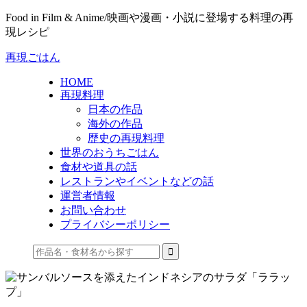
Food in Film & Anime/映画や漫画・小説に登場する料理の再
現レシピ
再現ごはん
HOME
再現料理
日本の作品
海外の作品
歴史の再現料理
世界のおうちごはん
食材や道具の話
レストランやイベントなどの話
運営者情報
お問い合わせ
プライバシーポリシー