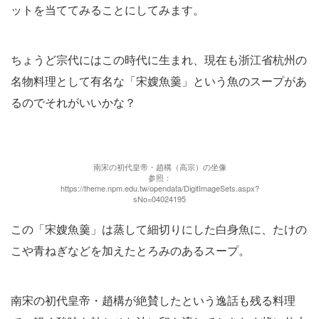
ットを当ててみることにしてみます。
ちょうど宗代にはこの時代に生まれ、現在も浙江省杭州の
名物料理として有名な「宋嫂魚羹」という魚のスープがあ
るのでそれがいいかな？
南宋の初代皇帝・趙構（高宗）の坐像
参照：
https://theme.npm.edu.tw/opendata/DigitImageSets.aspx?
sNo=04024195
この「宋嫂魚羹」は蒸して細切りにした白身魚に、たけの
こや青ねぎなどを加えたとろみのあるスープ。
南宋の初代皇帝・趙構が絶賛したという逸話も残る料理