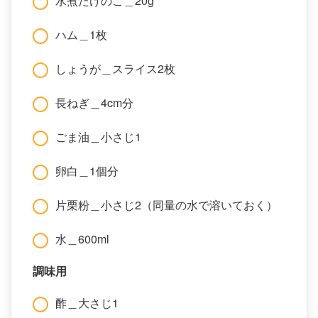
水煮たけのこ＿20g
ハム＿1枚
しょうが＿スライス2枚
長ねぎ＿4cm分
ごま油＿小さじ1
卵白＿1個分
片栗粉＿小さじ2（同量の水で溶いておく）
水＿600ml
調味用
酢＿大さじ1