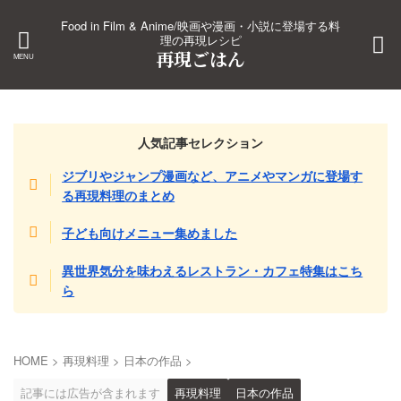
Food in Film & Anime/映画や漫画・小説に登場する料
理の再現レシピ
再現ごはん
人気記事セレクション
ジブリやジャンプ漫画など、アニメやマンガに登場す
る再現料理のまとめ
子ども向けメニュー集めました
異世界気分を味わえるレストラン・カフェ特集はこち
ら
HOME
>
再現料理
>
日本の作品
>
記事には広告が含まれます
再現料理
日本の作品