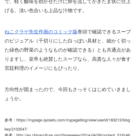
で、軽く酸味を効かせた汁に卵を流してかきたま状に仕上
げる、淡い色合いも上品な汁物です。
ねこクラゲ先生作画のコミック版
巻頭で確認できるスープ
のビジュアル（千切りにした白っぽい具材と、細かく切っ
た緑色の野菜のようなものが確認できる）とも共通点があ
りますし、皇帝も絶賛したスープなら、高貴な人々が食す
宮廷料理のイメージにもぴったり。
方向性が固まったので、今回もさっそくはじめていきまし
ょうか。
参考：https://mypage.syosetu.com/mypageblog/view/userid/183213/blog
key/2103547/
参考：http://en.chinaculture.org/chineseway/2014-04/09/content_519146.