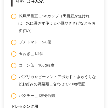
材料（3-4人分）
乾燥黒目豆＿1/2カップ（黒目豆が無けれ
ば、水に浸さず使える小豆やささげなどもお
すすめ）
プチトマト＿5-6個
玉ねぎ＿1/4個
コーン缶＿100g程度
パプリカやピーマン・アボカド・きゅうりな
どお好みの野菜類＿合わせて200g程度
パクチー＿1枝分程度
ドレッシング用