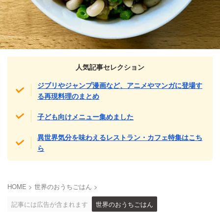
人気記事セレクション
ジブリやジャンプ漫画など、アニメやマンガに登場す
る再現料理のまとめ
子ども向けメニュー集めました
異世界気分を味わえるレストラン・カフェ特集はこち
ら
HOME
>
世界のおうちごはん
>
記事には広告が含まれます
世界のおうちごはん