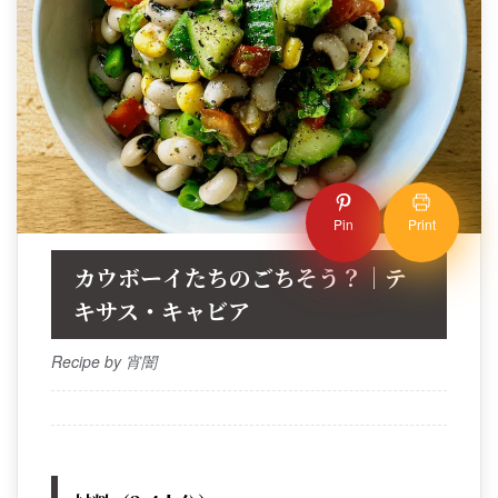
Pin
Print
カウボーイたちのごちそう？｜テ
キサス・キャビア
Recipe by 宵闇