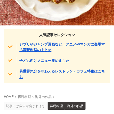
人気記事セレクション
ジブリやジャンプ漫画など、アニメやマンガに登場す
る再現料理のまとめ
子ども向けメニュー集めました
異世界気分を味わえるレストラン・カフェ特集はこち
ら
HOME
>
再現料理
>
海外の作品
>
記事には広告が含まれます
再現料理
海外の作品