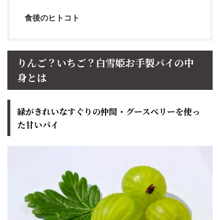
食後のヒトコト
りんご？いちご？白雪姫お手製パイの中
身とは
緑がきれいなすぐりの仲間・グースベリーを使っ
た甘いパイ