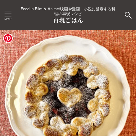
Food in Film & Anime/映画や漫画・小説に登場する料
理の再現レシピ
再現ごはん