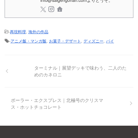
-
再現料理
,
海外の作品
-
アニメ飯・マンガ飯
,
お菓子・デザート
,
ディズニー
,
パイ
ターミナル｜展望デッキで味わう、二人のた
めのカネロニ
ポーラー・エクスプレス｜北極号のクリスマ
ス・ホットチョコレート