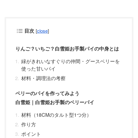
目次
[
close
]
りんご？いちご？白雪姫お手製パイの中身とは
緑がきれいなすぐりの仲間・グースベリーを
使った甘いパイ
材料・調理法の考察
ベリーのパイを作ってみよう
白雪姫｜白雪姫お手製のベリーパイ
材料（18CMのタルト型1つ分）
作り方
ポイント