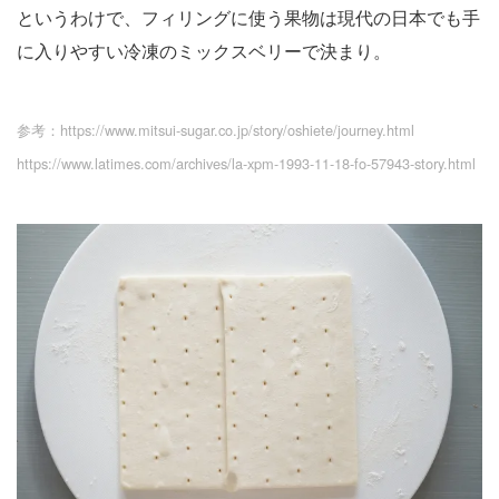
というわけで、フィリングに使う果物は現代の日本でも手
に入りやすい冷凍のミックスベリーで決まり。
参考：https://www.mitsui-sugar.co.jp/story/oshiete/journey.html
https://www.latimes.com/archives/la-xpm-1993-11-18-fo-57943-story.html