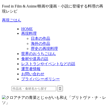
Food in Film & Anime/映画や漫画・小説に登場する料理の再
現レシピ
再現ごはん
HOME
再現料理
日本の作品
海外の作品
歴史の再現料理
世界のおうちごはん
食材や道具の話
レストランやイベントなどの話
運営者情報
お問い合わせ
プライバシーポリシー