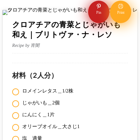
Pin
Print
クロアチアの青菜とじゃがいも
和え｜ブリトヴァ・ナ・レソ
Recipe by 宵闇
材料（2人分）
ロメインレタス＿1/2株
じゃがいも＿2個
にんにく＿1片
オリーブオイル＿大さじ1
塩＿適量