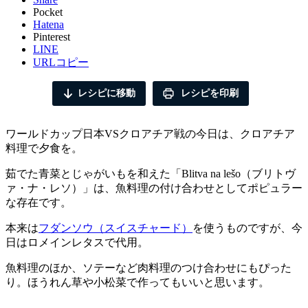
Pocket
Hatena
Pinterest
LINE
URLコピー
レシピに移動
レシピを印刷
ワールドカップ日本VSクロアチア戦の今日は、クロアチア
料理で夕食を。
茹でた青菜とじゃがいもを和えた「Blitva na lešo（ブリトヴ
ァ・ナ・レソ）」は、魚料理の付け合わせとしてポピュラー
な存在です。
本来は
フダンソウ（スイスチャード）
を使うものですが、今
日はロメインレタスで代用。
魚料理のほか、ソテーなど肉料理のつけ合わせにもぴった
り。ほうれん草や小松菜で作ってもいいと思います。